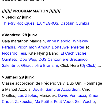
/////// PROGRAMMATION ////////
> Jeudi 27 juin<
ThieRry RocKques
,
LA YEGROS
,
Captain Cumbia
>Vendredi 28 juin<
Gala marathon Maugein,
anne niepold
,
Whiskey
Paradis
,
Picon mon Amour
,
Donauwellenreiter
et
Riccardo Tesi
, Kite Flying Band,
El Cachivache
Quinteto
,
Doo Wap
,
CGS Canzoniere Grecanico
Salentino
,
Ghiaccioli e Branzini
, Click Here (
Dj Click
),…
>Samedi 29 juin<
Classe accordéon de Frédéric Valy, Duo Um, Hommage
à Marcel Azzola,
Joulik
,
Samurai Accordion
, Cinq
Oreilles,
Les Zéoles
, Meriadek,
David Venitucci
,
Simon
Chouf
,
Zakouska
,
Ma Petite
,
Petit Vodo
,
Sidi Wacho
,