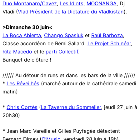
Duo Montanaro/Cavez
,
Les Idiots
,
MOONANGA
, Dj
Vladi (
Vlad Président de la Dictature du Vladkistan
).
>Dimanche 30 juin<
La Boca Abierta
,
Chango Spasiuk
et
Raúl Barboza
,
Classe accordéon de Rémi Sallard,
Le Projet Schinéar
,
Rita Macedo
et le
parti Collectif
.
Banquet de clôture !
////// Au détour de rues et dans les bars de la ville //////
*
Les Réveilhés
(marché autour de la cathédrale samedi
matin)
*
Chris Cortès
(
La Taverne du Sommelier
, jeudi 27 juin à
20h30)
* Jean Marc Vareille et Gilles Puyfagès détextent
Bernard Dimey (
O’Music
, vendredi 28 juin à 19h)